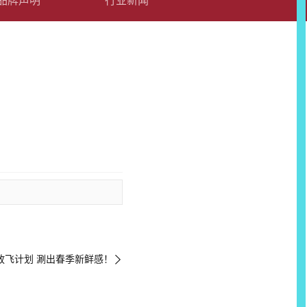
品牌声明
行业新闻
放飞计划 涮出春季新鲜感！
