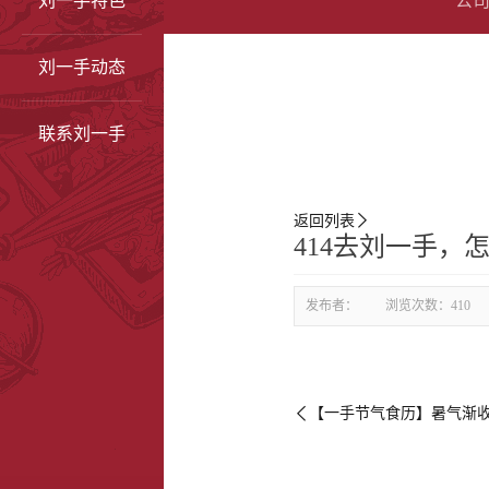
刘一手特色
公
刘一手动态
联系刘一手
返回列表

414去刘一手，
发布者：
浏览次数：
410
【一手节气食历】暑气渐
